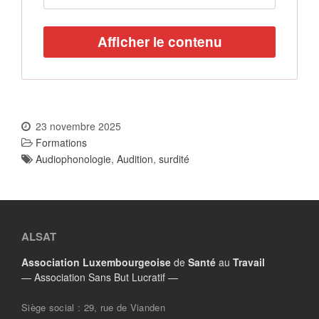
Afficher le contenu
23 novembre 2025
Formations
Audiophonologie
,
Audition
,
surdité
ALSAT
Association
Luxembourgeoise
de
Santé
au
Travail
— Association Sans But Lucratif —
Siège social : 29, rue de Vianden