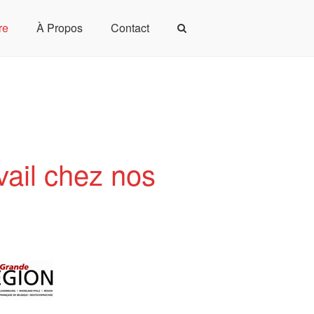
re
À Propos
Contact
Actualités
Formation Continue
Devenir Membre
À Propos
vail chez nos
Contact
Offres d’emploi
Mentions légales