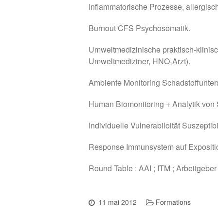
Inflammatorische Prozesse, allergisc
Burnout CFS Psychosomatik.
Umweltmedizinische praktisch-klini
Umweltmediziner, HNO-Arzt).
Ambiente Monitoring Schadstoffunte
Human Biomonitoring + Analytik von S
Individuelle Vulnerabiloität Suszepti
Response Immunsystem auf Exposition
Round Table : AAI ; ITM ; Arbeitgeber
11 mai 2012
Formations