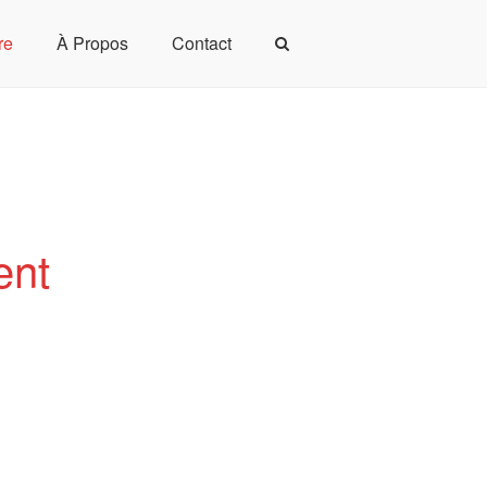
re
À Propos
Contact
Actualités
Formation Continue
Devenir Membre
À Propos
ent
Contact
Offres d’emploi
Mentions légales