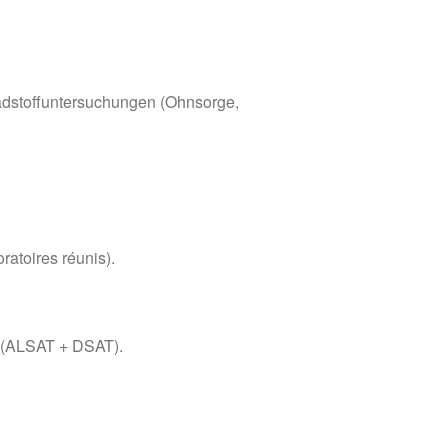
dstoffuntersuchungen (Ohnsorge,
ratoires réunis).
er (ALSAT + DSAT).