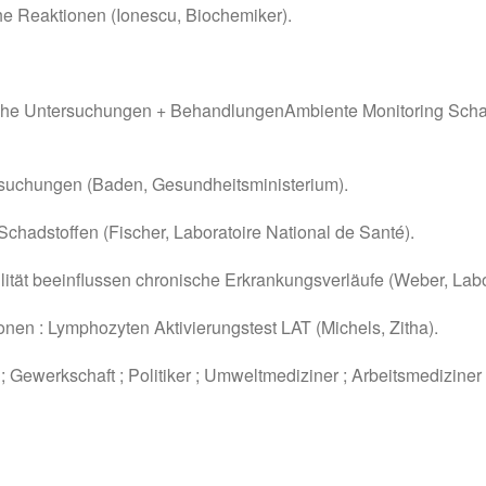
he Reaktionen (Ionescu, Biochemiker).
sche Untersuchungen + BehandlungenAmbiente Monitoring Scha
rsuchungen (Baden, Gesundheitsministerium).
chadstoffen (Fischer, Laboratoire National de Santé).
bilität beeinflussen chronische Erkrankungsverläufe (Weber, Labo
en : Lymphozyten Aktivierungstest LAT (Michels, Zitha).
 ; Gewerkschaft ; Politiker ; Umweltmediziner ; Arbeitsmedizin