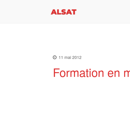
ALSAT.lu
l’Association Luxembourgeoi
11 mai 2012
Formation en m