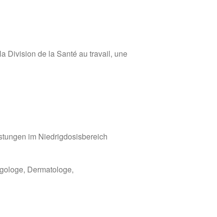
Politique des cookies
Politique de confidentialité
a Division de la Santé au travail, une
stungen im Niedrigdosisbereich
gologe, Dermatologe,